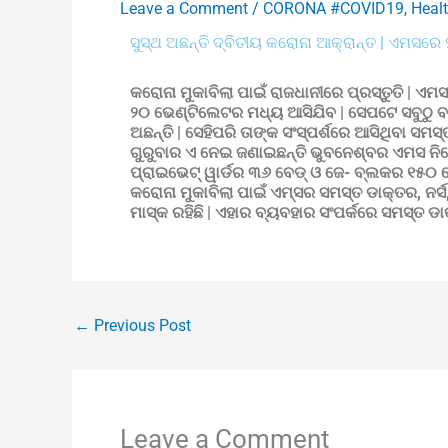
Leave a Comment
/
CORONA #COVID19
,
Heal
ସୁସ୍ଥ ଅଛନ୍ତି ଦ୍ବିତୀୟ କରୋନା ଆକ୍ରାନ୍ତ | ଏମସର
କରୋନା ମୁକାବିଲା ପାଇଁ ରାଜଧାନୀରେ ପ୍ରସ୍ତୁତି |
୨୦ ଭେଣ୍ଟିଲେଟର ମଧ୍ୟ ଆସିଯିବ | ସେପଟେ ସବୁଠୁ ବଡ
ଅଛନ୍ତି | ସେହିପରି ତାଙ୍କ ସଂସ୍ପର୍ଶରେ ଆସିଥିବା ସମସ୍
ଗୁରୁବାର ଏ ନେଇ ଜଣାଇଛନ୍ତି ଭୁବନେଶ୍ବର ଏମସ ନିର୍
ପ୍ରାଇଭେଟ୍‌ ୱାର୍ଡର ୩୬ ବେଡ୍ ଓ ଜେ- ବ୍ଲକର ୧୫୦ ବେ
କରୋନା ମୁକାବିଲା ପାଇଁ ଏମ୍‌ସର ସମସ୍ତ ଡାକ୍ତର, ନର୍
ମାସ୍କ ରହିଛି | ଏହାର ବ୍ୟବହାର ସଂପର୍କରେ ସମସ୍ତ ଡାକ
←
Previous Post
Leave a Comment