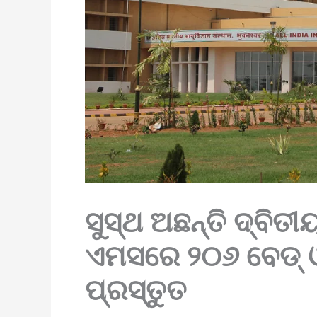
ସୁସ୍ଥ ଅଛନ୍ତି ଦ୍ବିତ
ଏମସରେ ୨୦୬ ବେଡ୍ 
ପ୍ରସ୍ତୁତ