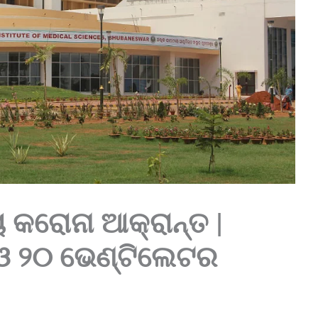
ୀୟ କରୋନା ଆକ୍ରାନ୍ତ |
ଓ ୨୦ ଭେଣ୍ଟିଲେଟର