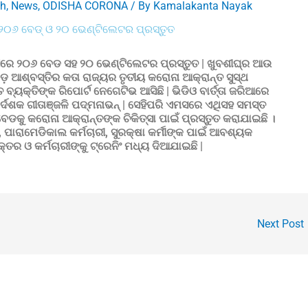
th
,
News
,
ODISHA CORONA
/ By
Kamalakanta Nayak
େ ୨୦୬ ବେଡ୍ ଓ ୨୦ ଭେଣ୍ଟିଲେଟର ପ୍ରସ୍ତୁତ
 ଏମସରେ ୨୦୬ ବେଡ ସହ ୨୦ ଭେଣ୍ଟିଲେଟର ପ୍ରସ୍ତୁତ | ଖୁବଶୀଘ୍ର ଆଉ
଼ ଆଶ୍ବସ୍ତିର କତା ରାଜ୍ୟର ତୃତୀୟ କରୋନା ଆକ୍ରାନ୍ତ ସୁସ୍ଥ
ତ ବ୍ୟକ୍ତିଙ୍କ ରିପୋର୍ଟ ନେଗେଟିଭ ଆସିଛି | ଭିଡିଓ ବାର୍ତ୍ତା ଜରିଆରେ
ଦେଶକ ଗୀତାଞ୍ଜଳି ପଦ୍ମନାଭନ୍‌ | ସେହିପରି ଏମସରେ ଏଥିସହ ସମସ୍ତ
ଡକୁ କରୋନା ଆକ୍ରାନ୍ତଙ୍କ ଚିକିତ୍ସା ପାଇଁ ପ୍ରସ୍ତୁତ କରାଯାଇଛି ।
ସ, ପାରାମେଡିକାଲ କର୍ମଚାରୀ, ସୁରକ୍ଷା କର୍ମୀଙ୍କ ପାଇଁ ଆବଶ୍ୟକ
୍ତର ଓ କର୍ମଚାରୀଙ୍କୁ ଟ୍ରେନିଂ ମଧ୍ୟ ଦିଆଯାଇଛି |
Next Post