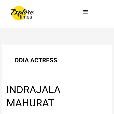
Skip
to
content
ODIA ACTRESS
INDRAJALA
INDRAJALA
MAHURAT
MAHURAT