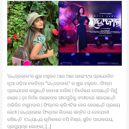
‘ଇନ୍ଦ୍ରଜାଲ’ର ଶୁଭ ମହୁରତ ଆର ଆର ଇଭେଂଟ୍ସ ପ୍ରଯୋଜିତ
ନୂଆ ଓଡ଼ିଆ ଚଳଚିତ୍ର “ଇନ୍ଦ୍ରଜାଲ” ର ଶୁଭ ମହୁରତ…ଫିଲ୍ମ
ପ୍ରଯୋଜନା କରୁଛନ୍ତି ରମେଶ ବାରିକ | ନିର୍ଦେଶନା ଦେଉଛନ୍ତି ପିନୁଁ
ନାୟକ | ଡ଼ଃ ନିର୍ମଳ ନାୟକଙ୍କ ଗୀତଗୁଡ଼ିକୁ ସଂଗୀତରେ ସଜାଇଛନ୍ତି
ଅଭିଜିତ ମଜୁମଦାର | ଫିଲ୍ମର କ୍ରିଏଟିଭ ହେଡ ହେଉଛନ୍ତି ପ୍ରଣୟ
ଜେଠୀ | ଇନ୍ଦ୍ରଜାଲ ଫିଲ୍ମର ଲିଡରେ ସମ୍ବିତ ଓ ଦେବଯାନୀ
ରହିଛନ୍ତି ।ଅନ୍ୟାନ୍ୟ ଭୂମିକାରେ ତପି ମିଶ୍ର, ସୁଜିତ ପାଇକରାୟ,
ପ୍ରଦ୍ୟୁମ୍ନ ଲେଙ୍କା, […]