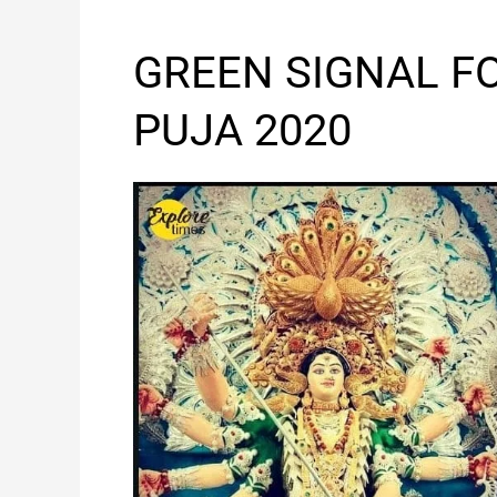
GREEN
GREEN SIGNAL F
SIGNAL
FOR
PUJA 2020
CUTTACK
DURGA
PUJA
2020