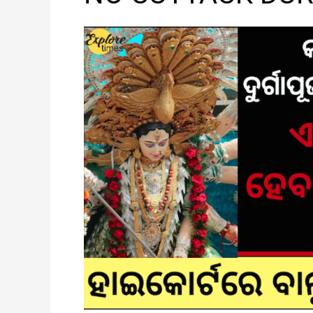
CUTTACK
DURGA
PUJA
THIS
YEAR!