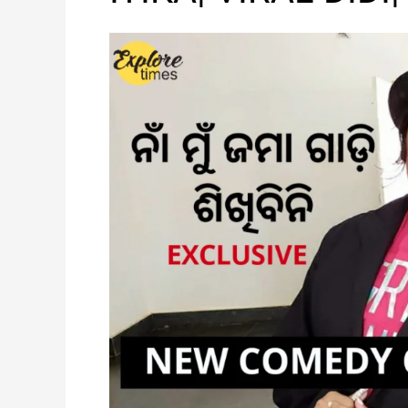
|
ACTRESS
ITIKA|
VIRAL
DIDI|
VIRAL
GIRL
|