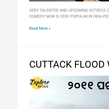
VERY TALENTED AND UPCOMING ACTRESS OF
COMEDY NOW IS VERY POPULAR IN ODIA PE
Read More »
CUTTACK
CUTTACK FLOOD 
FLOOD
WATER
TOUR
2020