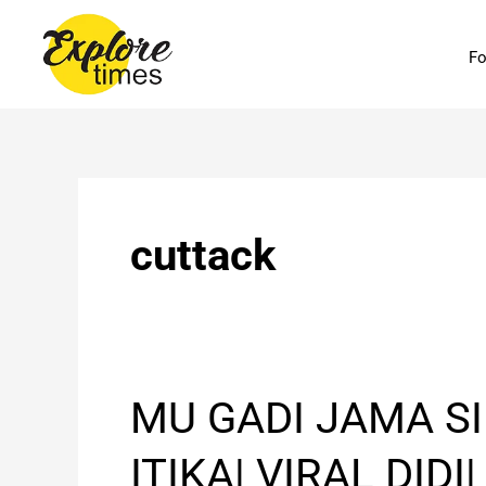
Skip
to
Fo
content
cuttack
MU
MU GADI JAMA SI
GADI
JAMA
ITIKA| VIRAL DIDI|
SIKHIBINI