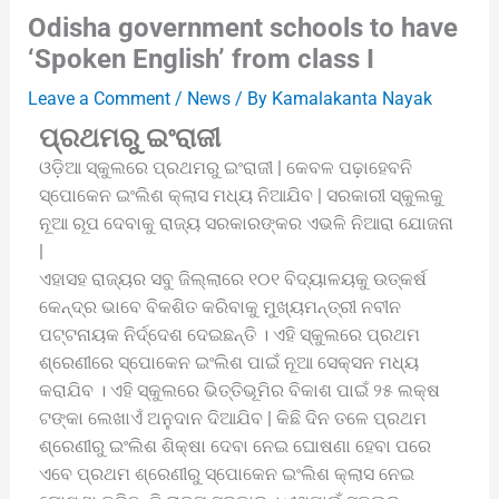
Odisha government schools to have
‘Spoken English’ from class I
Leave a Comment
/
News
/ By
Kamalakanta Nayak
ପ୍ରଥମରୁ ଇଂରାଜୀ
ଓଡ଼ିଆ ସ୍କୁଲରେ ପ୍ରଥମରୁ ଇଂରାଜୀ | କେବଳ ପଢ଼ାହେବନି
ସ୍ପୋକେନ ଇଂଲିଶ କ୍ଲାସ ମଧ୍ୟ ନିଆଯିବ | ସରକାରୀ ସ୍କୁଲକୁ
ନୂଆ ରୂପ ଦେବାକୁ ରାଜ୍ୟ ସରକାରଙ୍କର ଏଭଳି ନିଆରା ଯୋଜନା
|
ଏହାସହ ରାଜ୍ୟର ସବୁ ଜିଲ୍ଲାରେ ୧୦୧ ବିଦ୍ୟାଳୟକୁ ଉତ୍କର୍ଷ
କେନ୍ଦ୍ର ଭାବେ ବିକଶିତ କରିବାକୁ ମୁଖ୍ୟମନ୍ତ୍ରୀ ନବୀନ
ପଟ୍ଟନାୟକ ନିର୍ଦ୍ଦେଶ ଦେଇଛନ୍ତି । ଏହି ସ୍କୁଲରେ ପ୍ରଥମ
ଶ୍ରେଣୀରେ ସ୍ପୋକେନ ଇଂଲିଶ ପାଇଁ ନୂଆ ସେକ୍ସନ ମଧ୍ୟ
କରାଯିବ । ଏହି ସ୍କୁଲରେ ଭିତ୍ତିଭୂମିର ବିକାଶ ପାଇଁ ୨୫ ଲକ୍ଷ
ଟଙ୍କା ଲେଖାଏଁ ଅନୁଦାନ ଦିଆଯିବ | କିଛି ଦିନ ତଳେ ପ୍ରଥମ
ଶ୍ରେଣୀରୁ ଇଂଲିଶ ଶିକ୍ଷା ଦେବା ନେଇ ଘୋଷଣା ହେବା ପରେ
ଏବେ ପ୍ରଥମ ଶ୍ରେଣୀରୁ ସ୍ପୋକେନ ଇଂଲିଶ କ୍ଲାସ ନେଇ