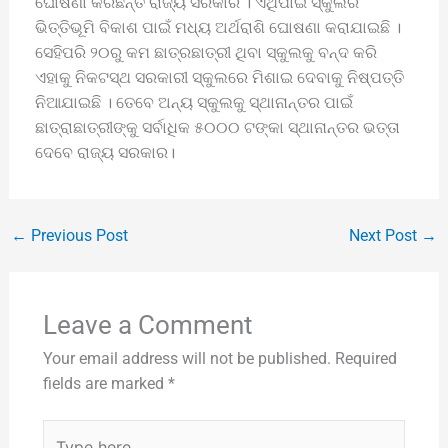
ଘୋଷଣା କରିଛନ୍ତି ରାଜ୍ୟ ସରକାର । ଏଥିପାଇଁ ସ୍କୁଲର
ଭିତ୍ତିଭୂମି ବିକାଶ ପାଇଁ ମଧ୍ୟ ଅର୍ଥରାଶି ଘୋଷଣା କରାଯାଇଛି ।
ସେହିପରି ୨୦ରୁ କମ ଛାତ୍ରଛାତ୍ରୀ ଥିବା ସ୍କୁଲକୁ ବନ୍ଦ କରି
ଏହାକୁ ନିକଟସ୍ଥ ସରକାରୀ ସ୍କୁଲରେ ମିଶାଇ ଦେବାକୁ ନିଷ୍ପତ୍ତି
ନିଆଯାଇଛି । ତେବେ ଅନ୍ୟ ସ୍କୁଲକୁ ସ୍ଥାନାନ୍ତର ପାଇଁ
ଛାତ୍ରାଛାତ୍ରୀଙ୍କୁ ସର୍ବାଧିକ ୫୦୦୦ ଟଙ୍କା ସ୍ଥାନାନ୍ତର ଭତ୍ତା
ଦେବେ ରାଜ୍ୟ ସରକାର।
←
Previous Post
Next Post
→
Leave a Comment
Your email address will not be published.
Required
fields are marked
*
Type