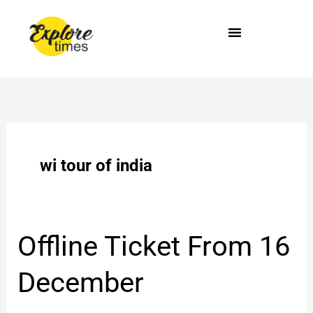
Skip
to
content
wi tour of india
Offline
Offline Ticket From 16
Ticket
From
December
16
December