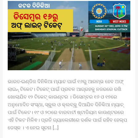
ଭାରତ-ଇଣ୍ଡିଜ ଦିନିକିଆ ମ୍ୟାଚ ପାଇଁ ୧୬ରୁ ଆରମ୍ଭ ହେବ ଅଫ୍
ଲାଇନ୍ ଟିକେଟ। ଟିକେଟ୍ ପାଇଁ ପ୍ରବଳ ଆଗ୍ରହକୁ ନଜରରେ ରଖି
ଖୋଲାଯିବ ୧୨ ଟିକେଟ୍ କାଉଣ୍ଟର । ଡିସେମ୍ବର ୧୬ ଓ ୧୭ରେ
ଅନୁମୋଦିତ ସଂସ୍ଥା, ସ୍କୁଲ ଓ କ୍ଲବ୍‌କୁ ଦିଆଯିବ ଦିନିକିଆ ମ୍ୟାଚ୍‌
ପାଇଁ ଟିକେଟ। ୧୯ ଓ ୨୦ରେ ବାରବାଟୀ ଷ୍ଟାଡିୟମ କାଉଣ୍ଟରରେ
ଏହି ଟିକଟ ମିଳିଵ। ପ୍ରତି ଗ୍ୟାଲେରୀରେ ଦର୍ଶକ ପାଇଁ ରହିବ ହେଲ୍ପ
ଡେସ୍କ । ଏ ନେଇ ସୂଚନା […]