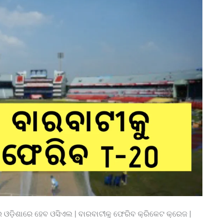
ଓଡ଼ିଶାରେ ହେବ ଓସିଏଲ | ବାରବାଟୀକୁ ଫେରିବ କ୍ରିକେଟ କ୍ରେଜ |