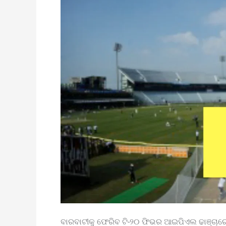
STADIUM
ବାରବାଟୀକୁ ଫେରିବ ଟି-୨୦ ଫିଭର ଆଇପିଏଲ ଢାଞ୍ଚାରେ 