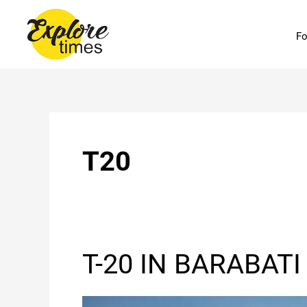
Skip
to
Fo
content
T20
T-
T-20 IN BARABAT
20
IN
BARABATI