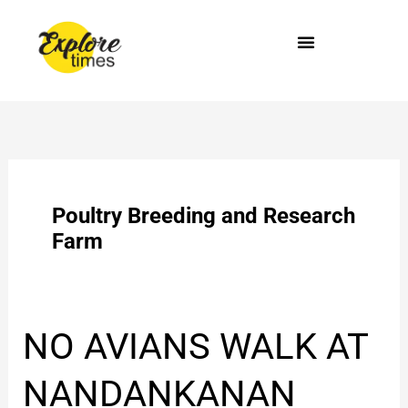
Skip
to
content
Poultry Breeding and Research
Farm
NO
NO AVIANS WALK AT
AVIANS
WALK
NANDANKANAN
AT