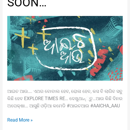
SOON…
COMING
SOON…
ଆଇଚ ଆଉ…. ଏଥର ବୋବାଲ ହେବ, ରୋଳା ହେବ, କସ ବି ଲାଗିବ ସବୁ
କିଛି ହେବ EXPLORE TIMES RE… ଦେଖୁଥାନ୍୍ତୁ…ଆଉ କିଛି ଦିନର
ଅପେକ୍ଷା… ଆସୁଛି ଓଡ଼ିଆ କମେଡି #ଆଇଚଆଉ #AAICHA_AAU
Read More »