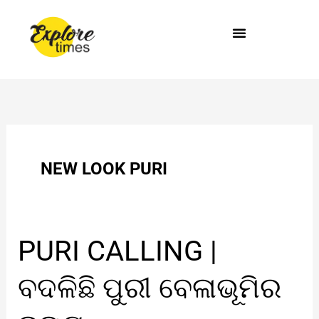
Skip
to
content
NEW LOOK PURI
PURI
PURI CALLING |
CALLING
|
ବଦଳିଛି ପୁରୀ ବେଳାଭୂମିର
ବଦଳିଛି
ପୁରୀ