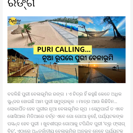
ରଙ୍ଗ
ବେଳାଭୂମିର
ରଙ୍ଗ
ବଦଳିଛି ପୁରୀ ବେଳାଭୂମିର ରଙ୍ଗ । ଏ ଚିତ୍ର ହିଁ କହୁଛି କେତେ ଅଧିକ
ସୁନ୍ଦର ହୋଇଛି ଆମ ପୁରୀ ସମୁଦ୍ରକୂଳ । ମାତ୍ର ଆଉ କିଛିଦିନ…
ଲୋକାର୍ପିତ ହେବ ପୁରୀର ନୂଆ ବେଳାଭୂମିର ରୂପ । ସେଥିପାଇଁ ତ ଏବେ
ସୋସିଆଲ ମିଡିଆରେ ଚର୍ଚ୍ଚ ଏବେ ଗୋ ଗୋଆ ନୁହେଁ, ପର୍ଯ୍ୟଟକଙ୍କ
ପସନ୍ଦ ହେବ ପୁରୀ । ଖୁବଶୀଘ୍ର ଗୋଆକୁ ଟପିଯିବ ପୁରୀ ‘ବ୍ଲୁ ଫ୍ଲାଗ୍‌
ବିଚ୍‌’, ଏଠାରେ ଅନ୍ତର୍ଜାତୀୟ ବେଳାଭୂମିର ଅନୁଭବ ନେବେ ପର୍ଯ୍ୟଟକ