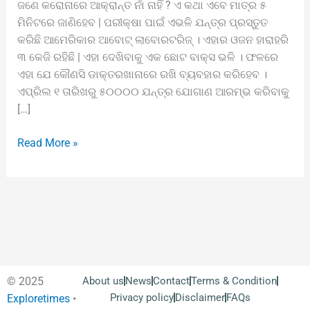
ଜଣେ କରୋନାରେ ଆକ୍ରାନ୍ତ ନାଁ ନାହିଁ ? ଏ କଥା ଏବେ ମାତ୍ର ୫
ମିନିଟରେ ଜାଣିହେବ | ପରୀକ୍ଷା ପାଇଁ ଏଭଳି ଯନ୍ତ୍ର ପ୍ରସ୍ତୁତ
କରିଛି ଆମେରିକାର ଆବୋଟ୍ ଲାବୋରଟରିଜ୍ । ଏହାର ଓଜନ ହାରାହରି
୩ କେଜି ରହିଛି | ଏହା ଦେଖିବାକୁ ଏକ ଛୋଟ ବାକ୍ସ ଭଳି । ଫଳରେ
ଏହା ଯେ କୌଣସି ଡାକ୍ତରଖାନାରେ ରଖି ବ୍ୟବହାର କରିହେବ ।
ଏପ୍ରିଲ ୧ ତାରିଖରୁ ୫୦୦୦୦ ଯନ୍ତ୍ର ଯୋଗାଣ ଆରମ୍ଭ କରିବାକୁ
[…]
Read More »
© 2025
About us
News
Contact
Terms & Condition
Privacy policy
Disclaimer
FAQs
Exploretimes
•