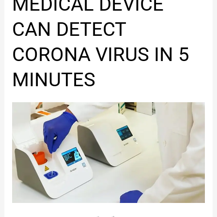
MEDICAL DEVICE
NOW
MEDICAL
CAN DETECT
DEVICE
CAN
CORONA VIRUS IN 5
DETECT
CORONA
MINUTES
VIRUS
IN
5
MINUTES