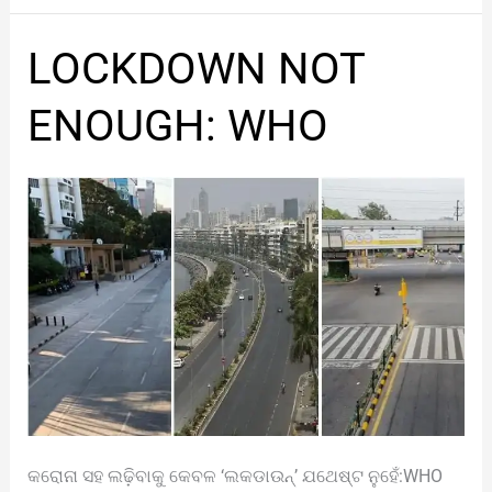
LOCKDOWN
LOCKDOWN NOT
NOT
ENOUGH:
ENOUGH: WHO
WHO
କରୋନା ସହ ଲଢ଼ିବାକୁ କେବଳ ‘ଲକଡାଉନ୍’ ଯଥେଷ୍ଟ ନୁହେଁ:WHO