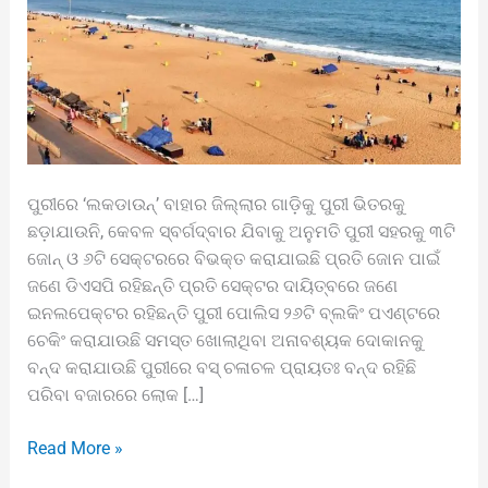
ପୁରୀରେ ‘ଲକଡାଉନ୍’ ବାହାର ଜିଲ୍ଲାର ଗାଡ଼ିକୁ ପୁରୀ ଭିତରକୁ
ଛଡ଼ାଯାଉନି, କେବଳ ସ୍ବର୍ଗଦ୍ବାର ଯିବାକୁ ଅନୁମତି ପୁରୀ ସହରକୁ ୩ଟି
ଜୋନ୍ ଓ ୬ଟି ସେକ୍ଟରରେ ବିଭକ୍ତ କରାଯାଇଛି ପ୍ରତି ଜୋନ ପାଇଁ
ଜଣେ ଡିଏସପି ରହିଛନ୍ତି ପ୍ରତି ସେକ୍ଟର ଦାୟିତ୍ବରେ ଜଣେ
ଇନଲପେକ୍ଟର ରହିଛନ୍ତି ପୁରୀ ପୋଲିସ ୨୬ଟି ବ୍ଲକିଂ ପଏଣ୍ଟରେ
ଚେକିଂ କରାଯାଉଛି ସମସ୍ତ ଖୋଲାଥିବା ଅନାବଶ୍ୟକ ଦୋକାନକୁ
ବନ୍ଦ କରାଯାଉଛି ପୁରୀରେ ବସ୍ ଚଳାଚଳ ପ୍ରାୟତଃ ବନ୍ଦ ରହିଛି
ପରିବା ବଜାରରେ ଲୋକ […]
Read More »