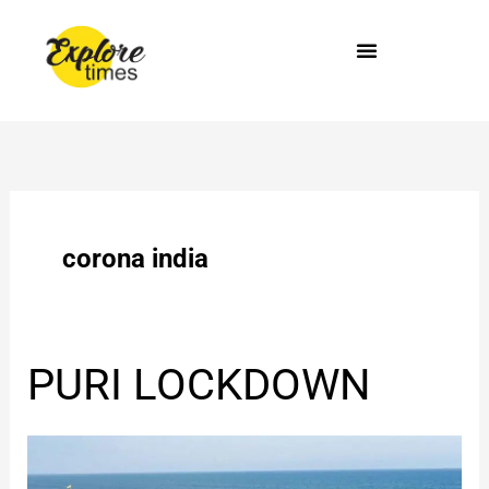
Skip
to
content
corona india
PURI
PURI LOCKDOWN
LOCKDOWN