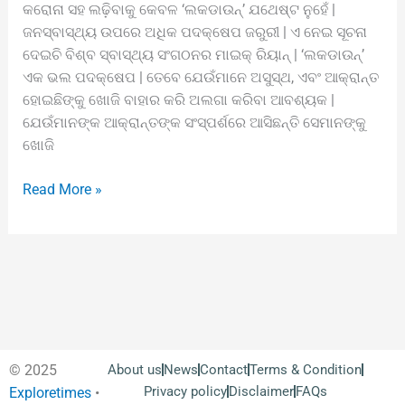
କରୋନା ସହ ଲଢ଼ିବାକୁ କେବଳ ‘ଲକଡାଉନ୍’ ଯଥେଷ୍ଟ ନୁହେଁ |
ଜନସ୍ବାସ୍ଥ୍ୟ ଉପରେ ଅଧିକ ପଦକ୍ଷେପ ଜରୁରୀ | ଏ ନେଇ ସୂଚନା
ଦେଇଚି ବିଶ୍ବ ସ୍ବାସ୍ଥ୍ୟ ସଂଗଠନର ମାଇକ୍ ରିୟାନ୍ | ‘ଲକଡାଉନ୍’
ଏକ ଭଲ ପଦକ୍ଷେପ | ତେବେ ଯେଉଁମାନେ ଅସୁସ୍ଥ, ଏବଂ ଆକ୍ରାନ୍ତ
ହୋଇଛିଙ୍କୁ ଖୋଜି ବାହାର କରି ଅଲଗା କରିବା ଆବଶ୍ୟକ |
ଯେଉଁମାନଙ୍କ ଆକ୍ରାନ୍ତଙ୍କ ସଂସ୍ପର୍ଶରେ ଆସିଛନ୍ତି ସେମାନଙ୍କୁ
ଖୋଜି
Read More »
© 2025
About us
News
Contact
Terms & Condition
Privacy policy
Disclaimer
FAQs
Exploretimes
•