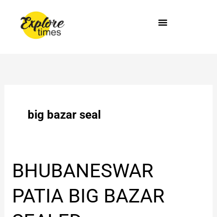
Skip
to
content
big bazar seal
BHUBANESWAR
BHUBANESWAR
PATIA
BIG
PATIA BIG BAZAR
BAZAR
SEALED