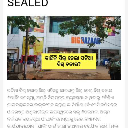
SEALED
ପଟିଆ ବିଗ୍ ବଜାର ସିଲ୍ ଏହିସବୁ କାରଣରୁ ସିଲ୍ ହେଲା ବିଗ୍ ବଜାର
#ପାର୍କିଂ ସମସ୍ୟା, ଅଗ୍ନି ନିରାପତ୍ତା ବ୍ୟବସ୍ଥା ନ ଥିବାରୁ #ବିଡିଏ
ଗାଇଡଲାଇନର ଉଲ୍ଲଂଘନ କରାଯାଇ ନିର୍ମାଣ #ବିଏମସି କମିସନର
ଓ ବରିଷ୍ଠ ଅଧିକାରୀଙ୍କ ଉପସ୍ଥିତିରେ ସିଲ୍ #ପରିମଳ, ଅଗ୍ନି
ନିର୍ବାପକ ବ୍ୟବସ୍ଥା ଓ ପାର୍କିଂ ସମସ୍ୟାକୁ ନେଇ ବିଏମସିର
କାର୍ଯ୍ୟାନୁଷ୍ଠାନ | ପାର୍କିଂ ପାଇଁ ଜାଗା ନ ଥିବାରୁ ଟ୍ରାଫିକ ଜାମ୍ | ମଲ୍