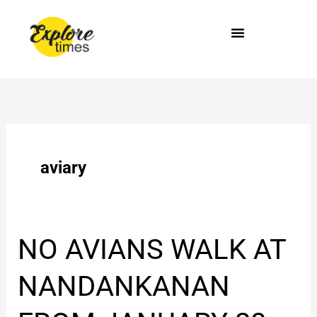
Skip
to
content
aviary
NO
NO AVIANS WALK AT
AVIANS
WALK
NANDANKANAN
AT
NANDANKANAN