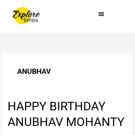
Skip
to
content
ANUBHAV
HAPPY
HAPPY BIRTHDAY
BIRTHDAY
ANUBHAV
ANUBHAV MOHANTY
MOHANTY