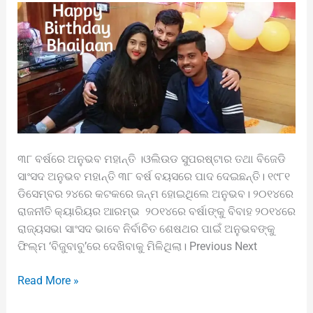
୩୮ ବର୍ଷରେ ଅନୁଭବ ମହାନ୍ତି ।ଓଲିଉଡ ସୁପରଷ୍ଟାର ତଥା ବିଜେଡି
ସାଂସଦ ଅନୁଭବ ମହାନ୍ତି ୩୮ ବର୍ଷ ବୟସରେ ପାଦ ଦେଇଛନ୍ତି। ୧୯୮୧
ଡିସେମ୍ବର ୨୪ରେ କଟକରେ ଜନ୍ମ ହୋଇଥିଲେ ଅନୁଭବ। ୨୦୧୪ରେ
ରାଜନୀତି କ୍ୟାରିୟର ଆରମ୍ଭ ୨୦୧୪ରେ ବର୍ଷାଙ୍କୁ ବିବାହ ୨୦୧୪ରେ
ରାଜ୍ୟସଭା ସାଂସଦ ଭାବେ ନିର୍ବାଚିତ ଶେଷଥର ପାଇଁ ଅନୁଭବଙ୍କୁ
ଫିଲ୍ମ ‘ବିଜୁବାବୁ’ରେ ଦେଖିବାକୁ ମିଳିଥିଲା। Previous Next
Read More »